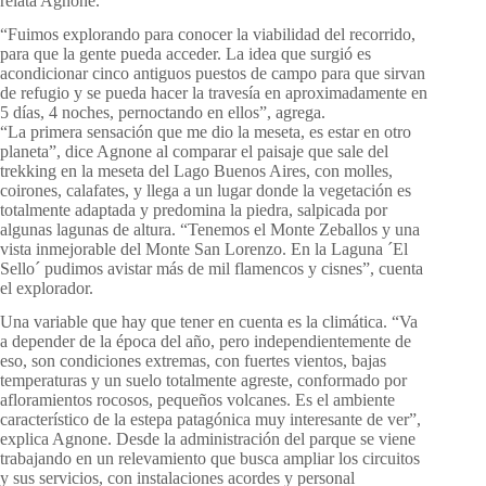
relata Agnone.
“Fuimos explorando para conocer la viabilidad del recorrido,
para que la gente pueda acceder. La idea que surgió es
acondicionar cinco antiguos puestos de campo para que sirvan
de refugio y se pueda hacer la travesía en aproximadamente en
5 días, 4 noches, pernoctando en ellos”, agrega.
“La primera sensación que me dio la meseta, es estar en otro
planeta”, dice Agnone al comparar el paisaje que sale del
trekking en la meseta del Lago Buenos Aires, con molles,
coirones, calafates, y llega a un lugar donde la vegetación es
totalmente adaptada y predomina la piedra, salpicada por
algunas lagunas de altura. “Tenemos el Monte Zeballos y una
vista inmejorable del Monte San Lorenzo. En la Laguna ´El
Sello´ pudimos avistar más de mil flamencos y cisnes”, cuenta
el explorador.
Una variable que hay que tener en cuenta es la climática. “Va
a depender de la época del año, pero independientemente de
eso, son condiciones extremas, con fuertes vientos, bajas
temperaturas y un suelo totalmente agreste, conformado por
afloramientos rocosos, pequeños volcanes. Es el ambiente
característico de la estepa patagónica muy interesante de ver”,
explica Agnone. Desde la administración del parque se viene
trabajando en un relevamiento que busca ampliar los circuitos
y sus servicios, con instalaciones acordes y personal