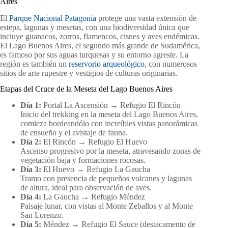
Aires
El
Parque Nacional Patagonia
protege una vasta extensión de
estepa, lagunas y mesetas, con una biodiversidad única que
incluye guanacos, zorros, flamencos, cisnes y aves endémicas.
El Lago Buenos Aires, el segundo más grande de Sudamérica,
es famoso por sus aguas turquesas y su entorno agreste. La
región es también un
reservorio arqueológico
, con numerosos
sitios de arte rupestre y vestigios de culturas originarias.
Etapas del Cruce de la Meseta del Lago Buenos Aires
Día 1:
Portal La Ascensión → Refugio El Rincón
Inicio del trekking en la meseta del Lago Buenos Aires,
comieza bordeandólo con increíbles vistas panorámicas
de ensueño y el avistaje de fauna.
Día 2:
El Rincón → Refugio El Huevo
Ascenso progresivo por la meseta, atravesando zonas de
vegetación baja y formaciones rocosas.
Día 3:
El Huevo → Refugio La Gaucha
Tramo con presencia de pequeños volcanes y lagunas
de altura, ideal para observación de aves.
Día 4:
La Gaucha → Refugio Méndez
Paisaje lunar, con vistas al Monte Zeballos y al Monte
San Lorenzo.
Día 5:
Méndez → Refugio El Sauce (destacamento de