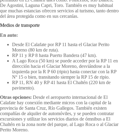
De Agostini, Laguna Capri, Toro. También es muy habitual
que muchas estancias ofrecen servicios al turismo, tanto dentro
del área protegida como en sus cercanías.
Medios de transporte
En auto:
Desde El Calafate por RP 11 hasta el Glaciar Perito
Moreno (80 km de ruta).
RP 11 y RP 8 hasta Puerto Bandera (47 km).
A Lago Roca (50 km) se puede acceder por la RP 11 en
dirección hacia el Glaciar Moreno, desviándose a la
izquierda por la R P 60 (ripio) hasta conectar con la RP
Nº 15 o bien, transitando siempre la RP 15 de ripio.
RP 11, RN 40 y RP 41 hasta El Chaltén (220 km de
pavimento).
Otras opciones:
Desde el aeropuerto internacional de El
Calafate hay conexión mediante micros con la capital de la
provincia de Santa Cruz, Río Gallegos. También existen
compañías de alquiler de automóviles, y se pueden contratar
excursiones y utilizar los servicios diarios de ómnibus a El
Chaltén en la zona norte del parque, al Lago Roca o al Glaciar
Perito Moreno.